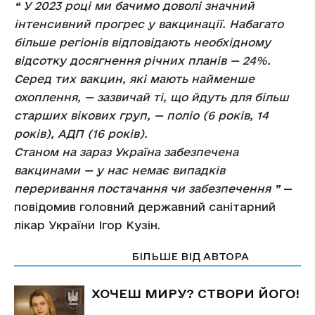
❝ У 2023 році ми бачимо доволі значний
інтенсивний прогрес у вакцинації. Набагато
більше регіонів відповідають необхідному
відсотку досягнення річних планів — 24%.
Серед тих вакцин, які мають найменше
охоплення, — зазвичай ті, що йдуть для більш
старших вікових груп, — поліо (6 років, 14
років), АДП (16 років).
Станом на зараз Україна забезпечена
вакцинами — у нас немає випадків
переривання постачання чи забезпечення ❞
—
повідомив головний державний санітарний
лікар України Ігор Кузін.
СТАТТІ ПО ТЕМІ
БІЛЬШЕ ВІД АВТОРА
ХОЧЕШ МИРУ? СТВОРИ ЙОГО!