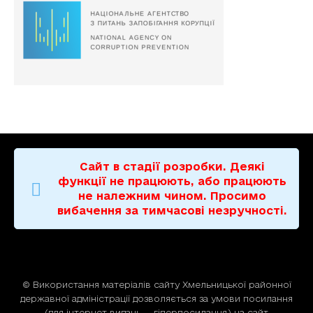
Сайт в стадії розробки. Деякі
функції не працюють, або працюють
не належним чином. Просимо
вибачення за тимчасові незручності.
© Використання матерiалiв сайту Хмельницької районної
державної адміністрації дозволяється за умови посилання
(для iнтернет-видань — гiперпосилання) на сайт