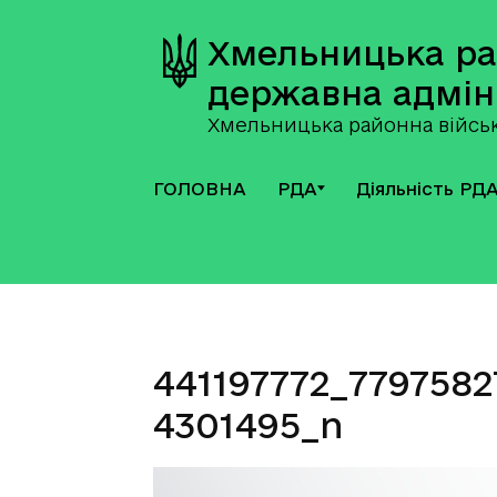
Хмельницька р
державна адмін
Хмельницька районна військ
ГОЛОВНА
РДА
Діяльність РД
441197772_779758
4301495_n