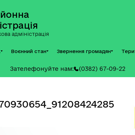
айонна
істрація
ова адміністрація
А
Воєнний стан
Звернення громадян
Тери
Зателефонуйте нам:
(0382) 67-09-22
270930654_91208424285