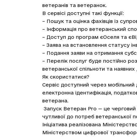
ветеранів та ветеранок.
В сервісі доступні такі функції:
–
Пошук та оцінка фахівців із супро
– Інформація про ветеранський сп
– Доступ до програм єОселя та єВ
– Заява на встановлення статусу ін
–
Подання заяви на отримання субс
– Перелік послуг буде постійно ро
ветеранської спільноти та наявних
Як скористатися?
Сервіс доступний через мобільний д
електронна ідентифікація, податк
ветерана.
Запуск Ветеран Pro — це черговий 
чутливої до потреб ветеранської п
Ініціатива реалізована Міністерств
Міністерством цифрової трансформа