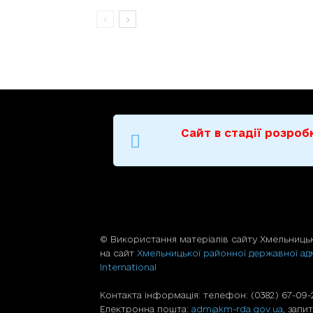
Сайт в стадії розро
© Використання матерiалiв сайту Хмельницьк
на сайт
Хмельницької районної державної адм
International
Контакта інформація: телефон: (0382) 67-09-22
Електронна пошта:
adm@km-rda.gov.ua
, запи