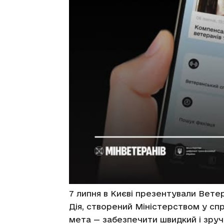
7 липня в Києві презентували Вете
Дія, створений Міністерством у сп
мета — забезпечити швидкий і зру