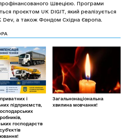
 профінансованого Швецією. Програми
ься проєктом UK DIGIT, який реалізується
 Dev, а також Фондом Східна Європа.
ОРА
 приватних і
Загальнонаціональна
них підприємств,
хвилина мовчання!
господарських
робників,
ьких господарств
суб’єктів
ювання!