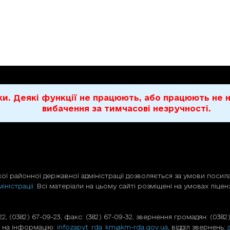
бки. Деякі функції не працюють, або працюють н
вибачення за тимчасові незручності.
ої районної державної адміністрації дозволяється за умови посила
іністрації
. Всі матеріали на цьому сайті розміщені на умовах ліценз
, (0382) 67-09-23, факс: (382) 67-09-32, звернення громадян: (0382)
т на інформацію:
infozapyt_rda_km@km-rda.gov.ua
, відділ звернень: