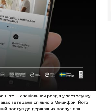
ран Pro — спеціальний розділ у застосунку
равах ветеранів спільно з Мінцифри. Його
чний доступ до державних послуг для