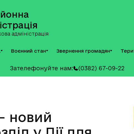
айонна
істрація
ова адміністрація
А
Воєнний стан
Звернення громадян
Тери
Зателефонуйте нам:
(0382) 67-09-22
— новий
діл у Дії для