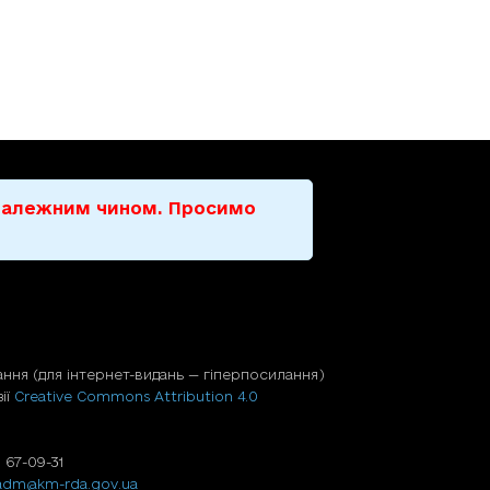
е належним чином. Просимо
ння (для iнтернет-видань — гiперпосилання)
ії
Creative Commons Attribution 4.0
 67-09-31
adm@km-rda.gov.ua