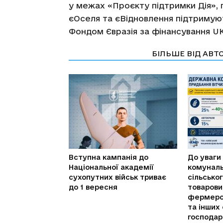
у межах «Проєкту підтримки Дія»,
єОселя та єВідновлення підтримуют
Фондом Євразія за фінансування UK
СТАТТІ ПО ТЕМІ
БІЛЬШЕ ВІД АВТ
Вступна кампанія до
До уваги
Національної академії
комуналь
сухопутних військ триває
сільсько
до 1 вересня
товарови
фермерс
та інших 
господар