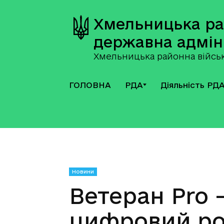
Хмельницька р
державна адмін
Хмельницька районна військ
ГОЛОВНА
РДА
Діяльність РД
Новини
Ветеран Pro 
цифровий роз