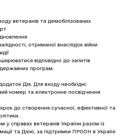
воду ветеранів та демобілізованих
орт
ідновлення
валідності, отриманої внаслідок війни
идії
зширюватися відповідно до запитів
 державних програм.
одаток Дія. Для входу необхідні:
овий номер та електронне посвідчення
крок до створення сучасної, ефективної та
олітики.
ом у справах ветеранів України разом із
ції та Дією, за підтримки ПРООН в Україні