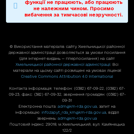
функції не працюють, або працюють
не належним чином. Просимо
вибачення за тимчасові незручності.
© Використання матерiалiв сайту Хмельницької районної
державної адміністрації дозволяється за умови посилання
(для iнтернет-видань — гiперпосилання) на сайт
Хмельницької районної державної адміністрації
. Всі
матеріали на цьому сайті розміщені на умовах ліцензії
Creative Commons Attribution 4.0 International
Контакта інформація: телефон: (0382) 67-09-22, (0382) 67-
09-23, факс: (382) 67-09-32, звернення громадян: (0382) 67-
09-31
Електронна пошта:
adm@km-rda.gov.ua
, запит на
інформацію:
infozapyt_rda_km@km-rda.gov.ua
, відділ
звернень:
adm@km-rda.gov.ua
Поштовий індекс: 29018, м.Хмельницький, вул. Кам'янецька
122/2