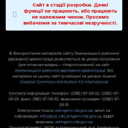
Сайт в стадії розробки. Деякі
функції не працюють, або працюють
не належним чином. Просимо
вибачення за тимчасові незручності.
© Використання матерiалiв сайту Хмельницької районної
державної адміністрації дозволяється за умови посилання
(для iнтернет-видань — гiперпосилання) на сайт
Хмельницької районної державної адміністрації
. Всі
матеріали на цьому сайті розміщені на умовах ліцензії
Creative Commons Attribution 4.0 International
Контакта інформація: телефон: (0382) 67-09-22, (0382) 67-
09-23, факс: (382) 67-09-32, звернення громадян: (0382) 67-
09-31
Електронна пошта:
adm@km-rda.gov.ua
, запит на
інформацію:
infozapyt_rda_km@km-rda.gov.ua
, відділ
звернень:
adm@km-rda.gov.ua
Поштовий індекс: 29018, м.Хмельницький, вул. Кам'янецька