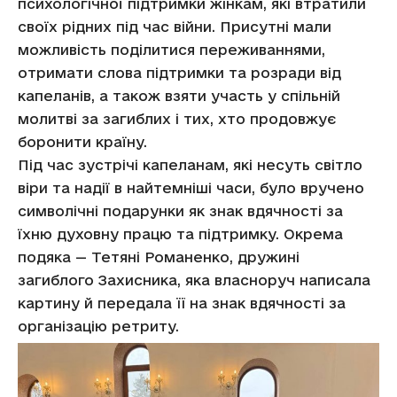
психологічної підтримки жінкам, які втратили
своїх рідних під час війни. Присутні мали
можливість поділитися переживаннями,
отримати слова підтримки та розради від
капеланів, а також взяти участь у спільній
молитві за загиблих і тих, хто продовжує
боронити країну.
Під час зустрічі капеланам, які несуть світло
віри та надії в найтемніші часи, було вручено
символічні подарунки як знак вдячності за
їхню духовну працю та підтримку. Окрема
подяка — Тетяні Романенко, дружині
загиблого Захисника, яка власноруч написала
картину й передала її на знак вдячності за
організацію ретриту.