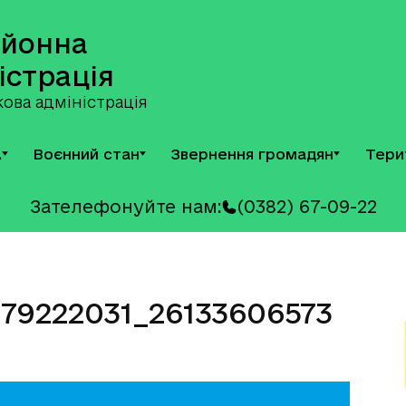
айонна
істрація
ова адміністрація
А
Воєнний стан
Звернення громадян
Тери
Зателефонуйте нам:
(0382) 67-09-22
379222031_26133606573