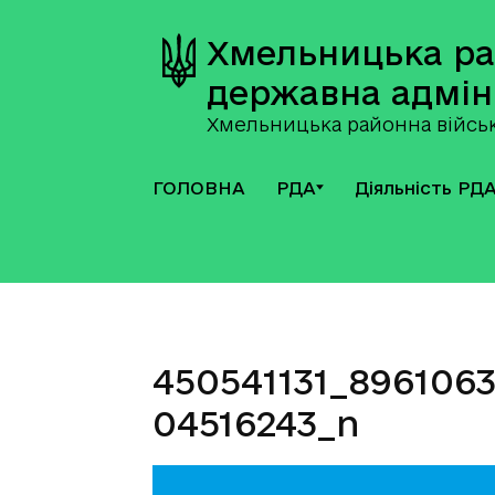
Хмельницька р
державна адмін
Хмельницька районна військ
ГОЛОВНА
РДА
Діяльність РД
450541131_896106
04516243_n