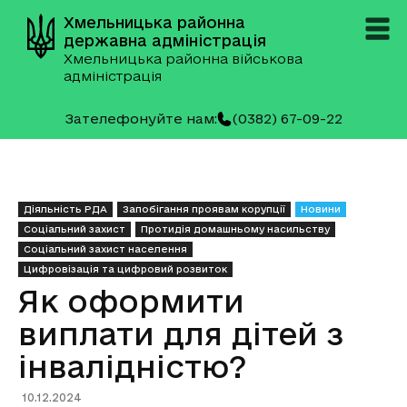
Хмельницька районна
державна адміністрація
Хмельницька районна військова
адміністрація
Зателефонуйте нам:
(0382) 67-09-22
Діяльність РДА
Запобігання проявам корупції
Новини
Соціальний захист
Протидія домашньому насильству
Соціальний захист населення
Цифровізація та цифровий розвиток
Як оформити
виплати для дітей з
інвалідністю?
10.12.2024