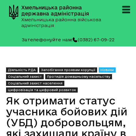
Хмельницька районна
державна адміністрація
Хмельницька районна військова
адміністрація
Зателефонуйте нам:
(0382) 67-09-22
Діяльність РДА
Запобігання проявам корупції
Новини
Соціальний захист
Протидія домашньому насильству
Соціальний захист населення
Цифровізація та цифровий розвиток
Як отримати статус
учасника бойових дій
(УБД) добровольцям,
які захищали країну в