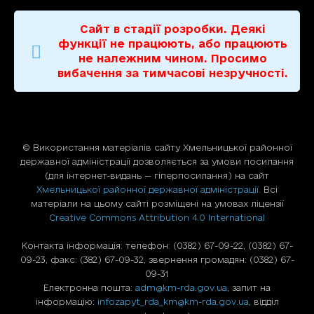
Сайт в стадії розробки. Деякі
функції не працюють, або працюють
не належним чином. Просимо
вибачення за тимчасові незручності.
© Використання матерiалiв сайту Хмельницької районної
державної адміністрації дозволяється за умови посилання
(для iнтернет-видань — гiперпосилання) на сайт
Хмельницької районної державної адміністрації
. Всі
матеріали на цьому сайті розміщені на умовах ліцензії
Creative Commons Attribution 4.0 International
Контакта інформація: телефон: (0382) 67-09-22, (0382) 67-
09-23, факс: (382) 67-09-32, звернення громадян: (0382) 67-
09-31
Електронна пошта:
adm@km-rda.gov.ua
, запит на
інформацію:
infozapyt_rda_km@km-rda.gov.ua
, відділ