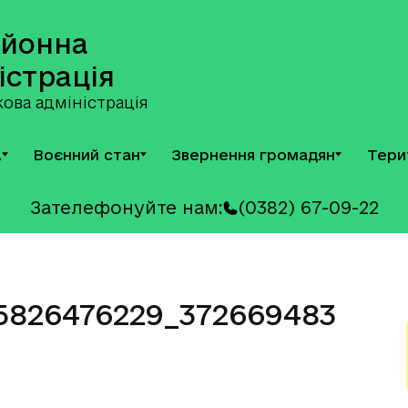
айонна
істрація
ова адміністрація
А
Воєнний стан
Звернення громадян
Тери
Зателефонуйте нам:
(0382) 67-09-22
5826476229_372669483