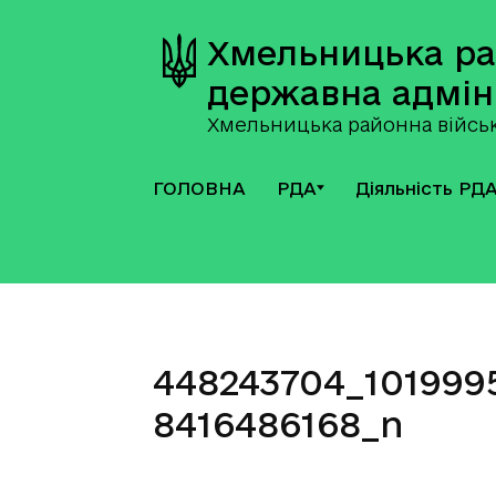
Хмельницька р
державна адмін
Хмельницька районна військ
ГОЛОВНА
РДА
Діяльність РД
448243704_101999
8416486168_n