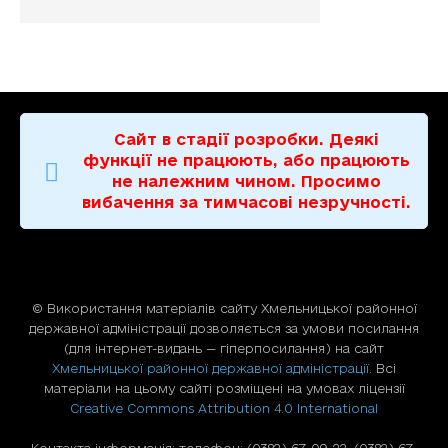
Сайт в стадії розробки. Деякі
функції не працюють, або працюють
не належним чином. Просимо
вибачення за тимчасові незручності.
© Використання матерiалiв сайту Хмельницької районної
державної адміністрації дозволяється за умови посилання
(для iнтернет-видань — гiперпосилання) на сайт
Хмельницької районної державної адміністрації
. Всі
матеріали на цьому сайті розміщені на умовах ліцензії
Creative Commons Attribution 4.0 International