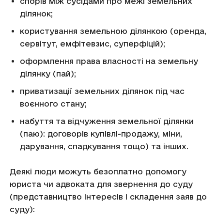
спорів між сусідами про межі земельних
ділянок;
користування земельною ділянкою (оренда,
сервітут, емфітевзис, суперфіцій);
оформлення права власності на земельну
ділянку (пай);
приватизації земельних ділянок під час
воєнного стану;
набуття та відчуження земельної ділянки
(паю): договорів купівлі-продажу, міни,
дарування, спадкування тощо) та інших.
Деякі люди можуть безоплатно допомогу
юриста чи адвоката для звернення до суду
(представництво інтересів і складення заяв до
суду):