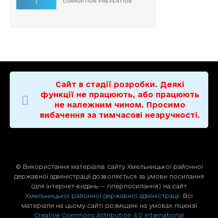
Сайт в стадії розробки. Деякі
функції не працюють, або працюють
не належним чином. Просимо
вибачення за тимчасові незручності.
© Використання матерiалiв сайту Хмельницької районної
державної адміністрації дозволяється за умови посилання
(для iнтернет-видань — гiперпосилання) на сайт
Хмельницької районної державної адміністрації
. Всі
матеріали на цьому сайті розміщені на умовах ліцензії
Creative Commons Attribution 4.0 International