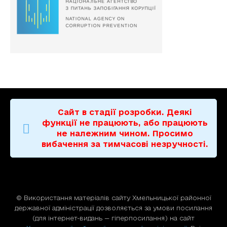
Сайт в стадії розробки. Деякі
функції не працюють, або працюють
не належним чином. Просимо
вибачення за тимчасові незручності.
© Використання матерiалiв сайту Хмельницької районної
державної адміністрації дозволяється за умови посилання
(для iнтернет-видань — гiперпосилання) на сайт