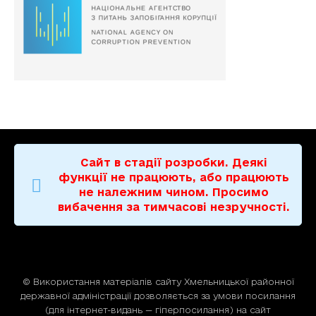
Сайт в стадії розробки. Деякі
функції не працюють, або працюють
не належним чином. Просимо
вибачення за тимчасові незручності.
© Використання матерiалiв сайту Хмельницької районної
державної адміністрації дозволяється за умови посилання
(для iнтернет-видань — гiперпосилання) на сайт