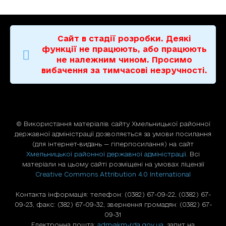
Сайт в стадії розробки. Деякі
функції не працюють, або працюють
не належним чином. Просимо
вибачення за тимчасові незручності.
© Використання матерiалiв сайту Хмельницької районної
державної адміністрації дозволяється за умови посилання
(для iнтернет-видань — гiперпосилання) на сайт
Хмельницької районної державної адміністрації
. Всі
матеріали на цьому сайті розміщені на умовах ліцензії
Creative Commons Attribution 4.0 International
Контакта інформація: телефон: (0382) 67-09-22, (0382) 67-
09-23, факс: (382) 67-09-32, звернення громадян: (0382) 67-
09-31
Електронна пошта:
adm@km-rda.gov.ua
, запит на