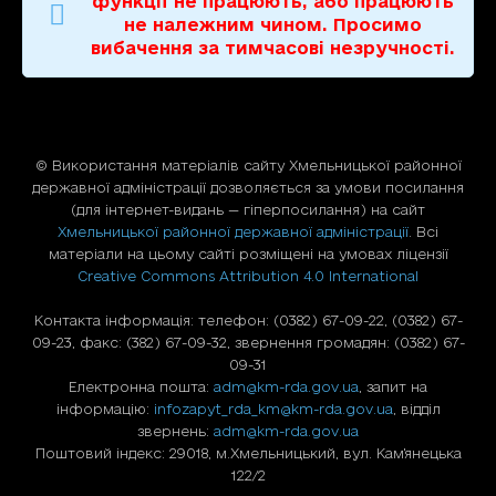
функції не працюють, або працюють
не належним чином. Просимо
вибачення за тимчасові незручності.
© Використання матерiалiв сайту Хмельницької районної
державної адміністрації дозволяється за умови посилання
(для iнтернет-видань — гiперпосилання) на сайт
Хмельницької районної державної адміністрації
. Всі
матеріали на цьому сайті розміщені на умовах ліцензії
Creative Commons Attribution 4.0 International
Контакта інформація: телефон: (0382) 67-09-22, (0382) 67-
09-23, факс: (382) 67-09-32, звернення громадян: (0382) 67-
09-31
Електронна пошта:
adm@km-rda.gov.ua
, запит на
інформацію:
infozapyt_rda_km@km-rda.gov.ua
, відділ
звернень:
adm@km-rda.gov.ua
Поштовий індекс: 29018, м.Хмельницький, вул. Кам'янецька
122/2