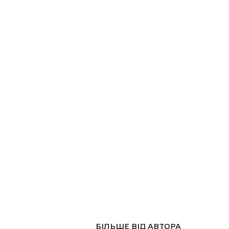
СТАТТІ ПО ТЕМІ
БІЛЬШЕ ВІД АВТОРА