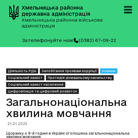
Хмельницька районна
державна адміністрація
Хмельницька районна військова
адміністрація
Зателефонуйте нам:
(0382) 67-09-22
Діяльність РДА
Запобігання проявам корупції
Новини
Соціальний захист
Протидія домашньому насильству
Соціальний захист населення
Цифровізація та цифровий розвиток
Загальнонаціональна
хвилина мовчання
21.01.2025
Щоранку о 9-й годині в Україні оголошена загальнонаціональна
хвилина мовчання.