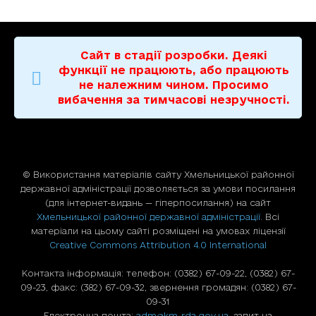
Сайт в стадії розробки. Деякі
функції не працюють, або працюють
не належним чином. Просимо
вибачення за тимчасові незручності.
© Використання матерiалiв сайту Хмельницької районної
державної адміністрації дозволяється за умови посилання
(для iнтернет-видань — гiперпосилання) на сайт
Хмельницької районної державної адміністрації
. Всі
матеріали на цьому сайті розміщені на умовах ліцензії
Creative Commons Attribution 4.0 International
Контакта інформація: телефон: (0382) 67-09-22, (0382) 67-
09-23, факс: (382) 67-09-32, звернення громадян: (0382) 67-
09-31
Електронна пошта:
adm@km-rda.gov.ua
, запит на