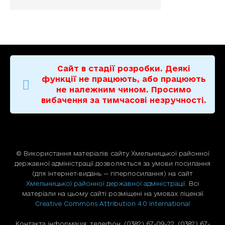
Сайт в стадії розробки. Деякі
функції не працюють, або працюють
не належним чином. Просимо
вибачення за тимчасові незручності.
© Використання матерiалiв сайту Хмельницької районної
державної адміністрації дозволяється за умови посилання
(для iнтернет-видань — гiперпосилання) на сайт
Хмельницької районної державної адміністрації
. Всі
матеріали на цьому сайті розміщені на умовах ліцензії
Creative Commons Attribution 4.0 International
Контакта інформація: телефон: (0382) 67-09-22, (0382) 67-