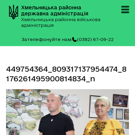
Хмельницька районна
державна адміністрація
Хмельницька районна військова
адміністрація
Зателефонуйте нам:
(0382) 67-09-22
449754364_809317137954474_8
176261495900814834_n