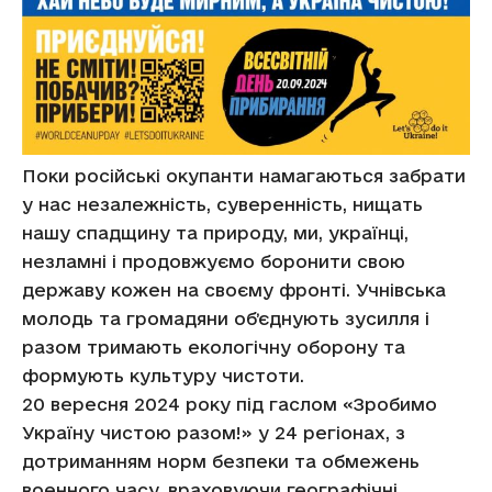
Поки російські окупанти намагаються забрати
у нас незалежність, суверенність, нищать
нашу спадщину та природу, ми, українці,
незламні і продовжуємо боронити свою
державу кожен на своєму фронті. Учнівська
молодь та громадяни обʼєднують зусилля і
разом тримають екологічну оборону та
формують культуру чистоти.
20 вересня 2024 року під гаслом «Зробимо
Україну чистою разом!» у 24 регіонах, з
дотриманням норм безпеки та обмежень
военного часу, враховуючи географічні