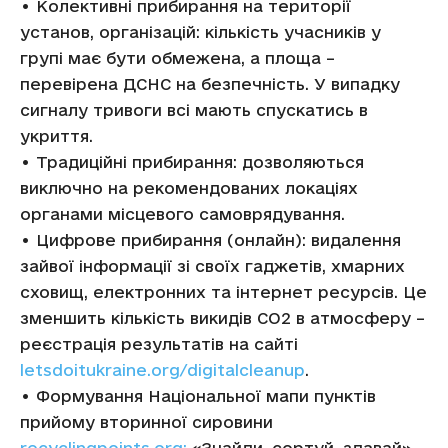
• Колективні прибирання на території
установ, організацій: кількість учасників у
групі має бути обмежена, а площа –
перевірена ДСНС на безпечність. У випадку
сигналу тривоги всі мають спускатись в
укриття.
• Традиційні прибирання: дозволяються
виключно на рекомендованих локаціях
органами місцевого самоврядування.
• Цифрове прибирання (онлайн): видалення
зайвої інформації зі своїх гаджетів, хмарних
сховищ, електронних та інтернет ресурсів. Це
зменшить кількість викидів СО2 в атмосферу –
реєстрація результатів на сайті
letsdoitukraine.org/digitalcleanup
.
• Формування Національної мапи пунктів
прийому вторинної сировини
recyclingpoints.org:
«Знайди, сортуй, здавай»