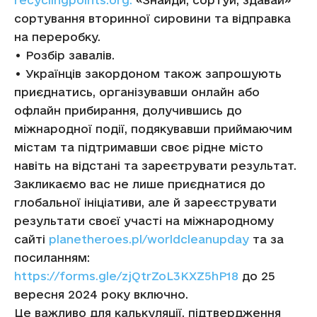
сортування вторинної сировини та відправка
на переробку.
• Розбір завалів.
• Українців закордоном також запрошують
приєднатись, організувавши онлайн або
офлайн прибирання, долучившись до
міжнародної події, подякувавши приймаючим
містам та підтримавши своє рідне місто
навіть на відстані та зареєтрувати результат.
Закликаємо вас не лише приєднатися до
глобальної ініціативи, але й зареєструвати
результати своєї участі на міжнародному
сайті
planetheroes.pl/worldcleanupday
та за
посиланням:
https://forms.gle/zjQtrZoL3KXZ5hP18
до 25
вересня 2024 року включно.
Це важливо для калькуляції, підтвердження