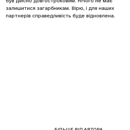
був дійсно довгостроковим. Нічого не має
залишитися загарбникам. Вірю, і для наших
партнерів справедливість буде відновлена.
СТАТТІ ПО ТЕМІ
БІЛЬШЕ ВІД АВТОРА