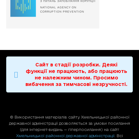
Сайт в стадії розробки. Деякі
функції не працюють, або працюють
не належним чином. Просимо
вибачення за тимчасові незручності.
© Використання матерiалiв сайту Хмельницької районної
державної адміністрації дозволяється за умови посилання
(для iнтернет-видань — гiперпосилання) на сайт
Хмельницької районної державної адміністрації
. Всі