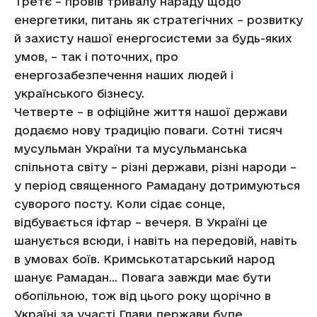
Третє – провів тривалу нараду щодо
енергетики, питань як стратегічних – розвитку
й захисту нашої енергосистеми за будь-яких
умов, – так і поточних, про
енергозабезпечення наших людей і
українського бізнесу.
Четверте – в офіційне життя нашої держави
додаємо нову традицію поваги. Сотні тисяч
мусульман України та мусульманська
спільнота світу – різні держави, різні народи –
у період священного Рамадану дотримуються
суворого посту. Коли сідає сонце,
відбувається іфтар – вечеря. В Україні це
шанується всюди, і навіть на передовій, навіть
в умовах боїв. Кримськотатарський народ
шанує Рамадан… Повага завжди має бути
обопільною, тож від цього року щорічно в
Україні за участі Глави держави буде