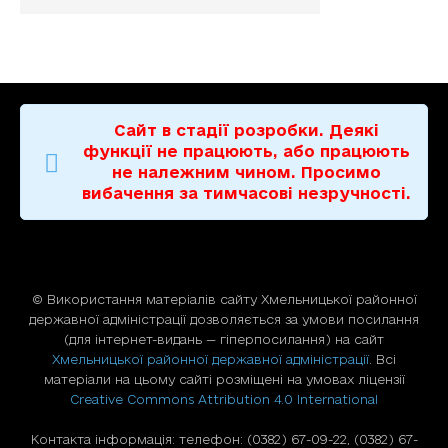
Сайт в стадії розробки. Деякі
функції не працюють, або працюють
не належним чином. Просимо
вибачення за тимчасові незручності.
© Використання матерiалiв сайту Хмельницької районної
державної адміністрації дозволяється за умови посилання
(для iнтернет-видань — гiперпосилання) на сайт
Хмельницької районної державної адміністрації
. Всі
матеріали на цьому сайті розміщені на умовах ліцензії
Creative Commons Attribution 4.0 International
Контакта інформація: телефон: (0382) 67-09-22, (0382) 67-