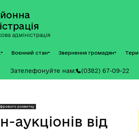
айонна
істрація
ова адміністрація
А
Воєнний стан
Звернення громадян
Тери
Зателефонуйте нам:
(0382) 67-09-22
фрового розвитку
-аукціонів від