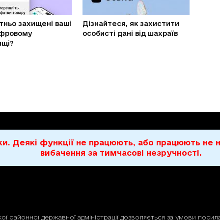
тньо захищені ваші
Дізнайтеся, як захистити
ифровому
особисті дані від шахраїв
ищі?
бки. Деякі функції не працюють, або працюють н
вибачення за тимчасові незручності.
ої районної державної адміністрації дозволяється за умови посила