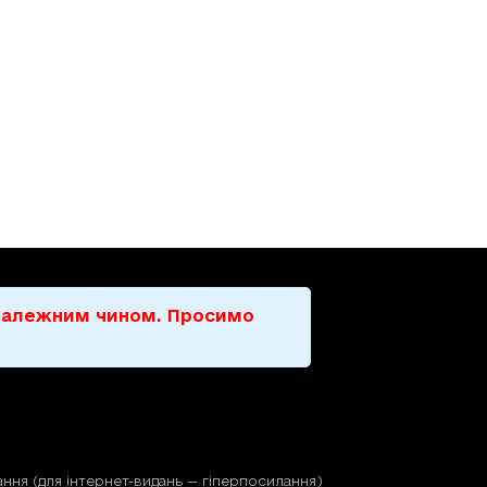
е належним чином. Просимо
ння (для iнтернет-видань — гiперпосилання)