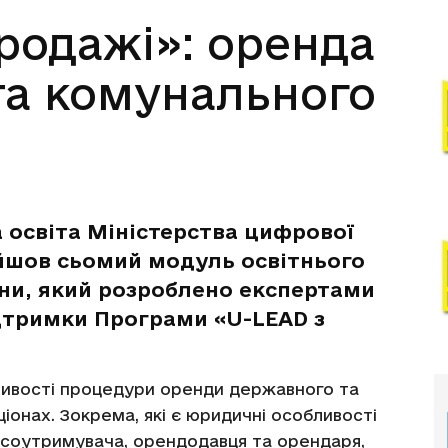
родажі»: оренда
та комунального
 освіта Міністерства цифрової
йшов сьомий модуль освітнього
они, який розроблено експертами
дтримки Програми «U-LEAD з
бливості процедури оренди державного та
іонах. Зокрема, які є юридичні особливості
ансоутримувача, орендодавця та орендаря,