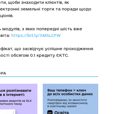
ти, щоби знаходити клієнтів, як
лектронні земельні торги та поради щодо
ціонів.
ь модулів, з яких попередні шість вже
віта:
https://bit.ly/3MSLCFW
фікат, що засвідчує успішне проходження
ості обсягом 0.1 кредиту ЄКТС.
ОРА