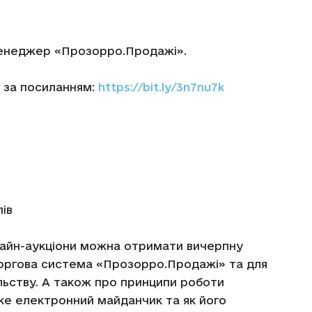
менеджер «Прозорро.Продажі».
 за посиланням:
https://bit.ly/3n7nu7k
ів
нлайн-аукціони можна отримати вичерпну
оргова система «Прозорро.Продажі» та для
ільству. А також про принципи роботи
таке електронний майданчик та як його