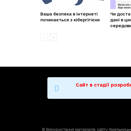
Ваша безпека в інтернеті
Чи доста
починається з кібергігієни
дані в ц
середов
Сайт в стадії розро
© Використання матерiалiв сайту Хмельницьк