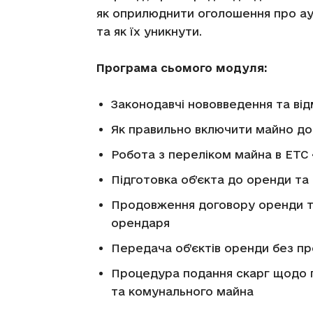
як оприлюднити оголошення про аук
та як їх уникнути.
Програма сьомого модуля:
Законодавчі нововведення та від
Як правильно включити майно до 
Робота з переліком майна в ЕТ
Підготовка об’єкта до оренди та
Продовження договору оренди т
орендаря
Передача об’єктів оренди без п
Процедура подання скарг щодо п
та комунального майна