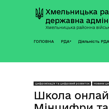
Хмельницька р
державна адмін
Хмельницька районна військ
ГОЛОВНА
РДА
Діяльність РД
Цифровізація та цифровий розвиток
Новини ци
Школа онлайн
Мінцифри та