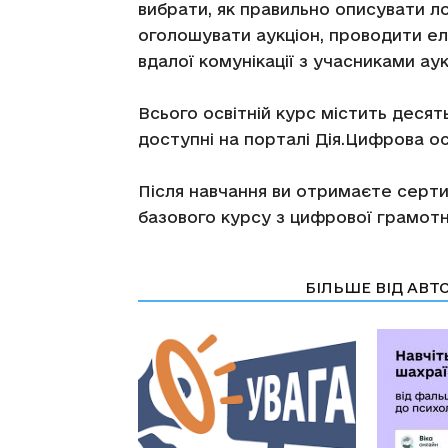
вибрати, як правильно описувати ло
оголошувати аукціон, проводити е
вдалої комунікації з учасниками аук
Всього освітній курс містить десят
доступні на порталі Дія.Цифрова ос
Після навчання ви отримаєте серти
базового курсу з цифрової грамотн
СТАТТІ ПО ТЕМІ
БІЛЬШЕ ВІД АВТ