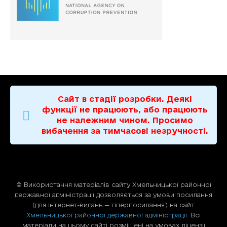
Сайт в стадії розробки. Деякі
функції не працюють, або працюють
не належним чином. Просимо
вибачення за тимчасові незручності.
© Використання матерiалiв сайту Хмельницької районної
державної адміністрації дозволяється за умови посилання
(для iнтернет-видань — гiперпосилання) на сайт
Хмельницької районної державної адміністрації
. Всі
матеріали на цьому сайті розміщені на умовах ліцензії