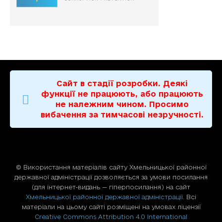
Сайт в стадії розробки. Деякі
функції не працюють, або працюють
не належним чином. Просимо
вибачення за тимчасові незручності.
© Використання матерiалiв сайту Хмельницької районної
державної адміністрації дозволяється за умови посилання
(для iнтернет-видань — гiперпосилання) на сайт
Хмельницької районної державної адміністрації
. Всі
матеріали на цьому сайті розміщені на умовах ліцензії
Creative Commons Attribution 4.0 International