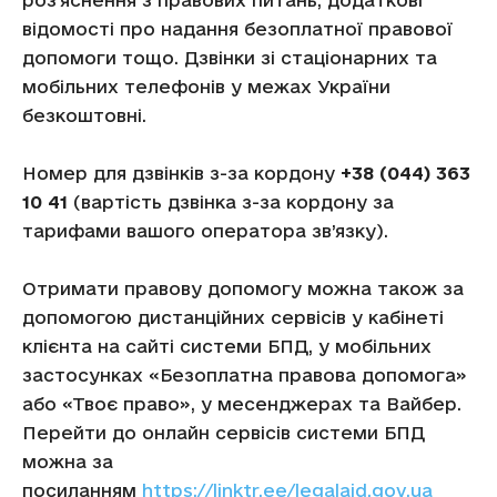
роз’яснення з правових питань, додаткові
відомості про надання безоплатної правової
допомоги тощо. Дзвінки зі стаціонарних та
мобільних телефонів у межах України
безкоштовні.
Номер для дзвінків з-за кордону
+38 (044) 363
10 41
(вартість дзвінка з-за кордону за
тарифами вашого оператора зв’язку).
Отримати правову допомогу можна також за
допомогою дистанційних сервісів у кабінеті
клієнта на сайті системи БПД, у мобільних
застосунках «Безоплатна правова допомога»
або «Твоє право», у месенджерах та Вайбер.
Перейти до онлайн сервісів системи БПД
можна за
посиланням
https://linktr.ee/legalaid.gov.ua