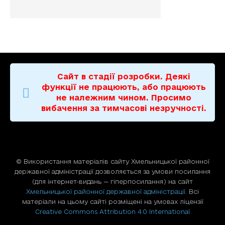
Сайт в стадії розробки. Деякі
функції не працюють, або працюють
не належним чином. Просимо
вибачення за тимчасові незручності.
© Використання матерiалiв сайту Хмельницької районної
державної адміністрації дозволяється за умови посилання
(для iнтернет-видань — гiперпосилання) на сайт
Хмельницької районної державної адміністрації
. Всі
матеріали на цьому сайті розміщені на умовах ліцензії
Creative Commons Attribution 4.0 International