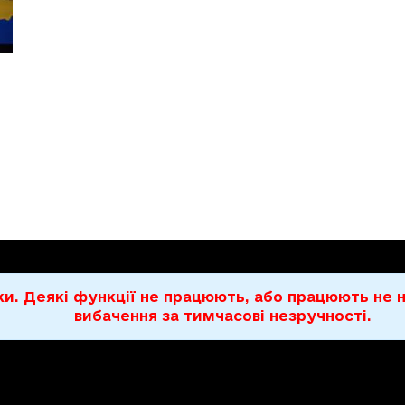
бки. Деякі функції не працюють, або працюють н
вибачення за тимчасові незручності.