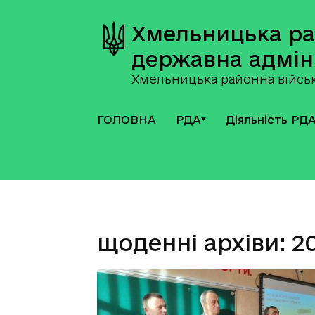
Хмельницька р
державна адмін
Хмельницька районна військ
ГОЛОВНА
РДА
Діяльність РД
щоденні архіви: 20