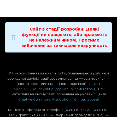
Сайт в стадії розробки. Деякі
функції не працюють, або працюють
не належним чином. Просимо
вибачення за тимчасові незручності.
© Використання матерiалiв сайту Хмельницької районної
державної адміністрації дозволяється за умови посилання
(для iнтернет-видань — гiперпосилання) на сайт
Хмельницької районної державної адміністрації
. Всі
матеріали на цьому сайті розміщені на умовах ліцензії
Creative Commons Attribution 4.0 International
Контакта інформація: телефон: (0382) 67-09-22, (0382) 67-
09-23, факс: (382) 67-09-32, звернення громадян: (0382) 67-