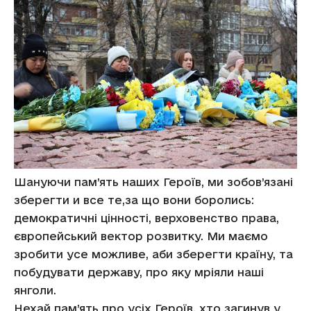
Шануючи пам’ять наших Героїв, ми зобов’язані
зберегти и все те,за що вони боролись:
демократичні цінності, верховенство права,
європейський вектор розвитку. Ми маємо
зробити усе можливе, аби зберегти країну, та
побудувати державу, про яку мріяли наші
янголи.
Нехай пам’ять про усіх Героїв, хто загинув у