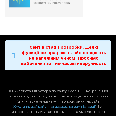
Сайт в стадії розробки. Деякі
функції не працюють, або працюють
не належним чином. Просимо
вибачення за тимчасові незручності.
© Використання матерiалiв сайту Хмельницької районної
державної адміністрації дозволяється за умови посилання
(для iнтернет-видань — гiперпосилання) на сайт
Хмельницької районної державної адміністрації
. Всі
матеріали на цьому сайті розміщені на умовах ліцензії