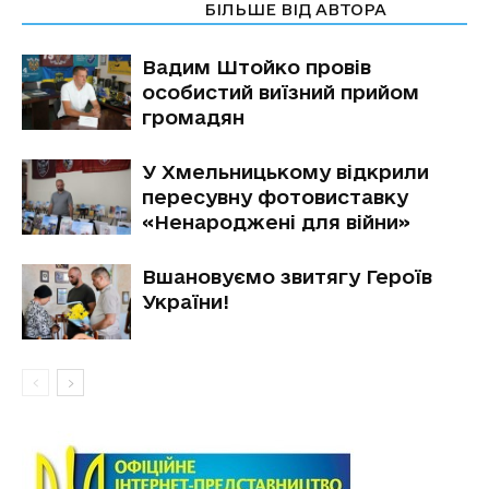
СТАТТІ ПО ТЕМІ
БІЛЬШЕ ВІД АВТОРА
Вадим Штойко провів
особистий виїзний прийом
громадян
У Хмельницькому відкрили
пересувну фотовиставку
«Ненароджені для війни»
Вшановуємо звитягу Героїв
України!