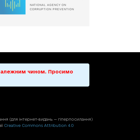
е належним чином. Просимо
ння (для iнтернет-видань — гiперпосилання)
ії
Creative Commons Attribution 4.0