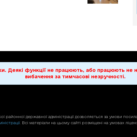
бки. Деякі функції не працюють, або працюють н
вибачення за тимчасові незручності.
ої районної державної адміністрації дозволяється за умови посила
іністрації
. Всі матеріали на цьому сайті розміщені на умовах ліценз