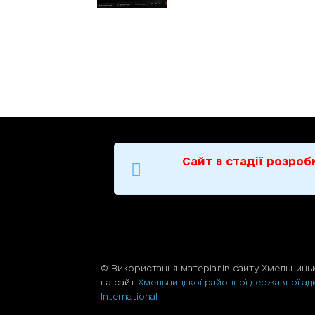
Сайт в стадії розро
© Використання матерiалiв сайту Хмельницьк
на сайт
Хмельницької районної державної адм
International