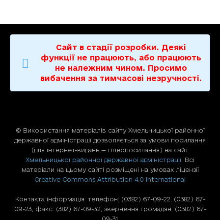
Сайт в стадії розробки. Деякі
функції не працюють, або працюють
не належним чином. Просимо
вибачення за тимчасові незручності.
© Використання матерiалiв сайту Хмельницької районної
державної адміністрації дозволяється за умови посилання
(для iнтернет-видань — гiперпосилання) на сайт
Хмельницької районної державної адміністрації
. Всі
матеріали на цьому сайті розміщені на умовах ліцензії
Creative Commons Attribution 4.0 International
Контакта інформація: телефон: (0382) 67-09-22, (0382) 67-
09-23, факс: (382) 67-09-32, звернення громадян: (0382) 67-
09-31