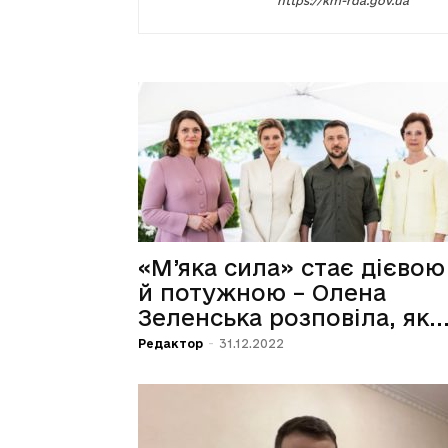
https://km-rda.gov.ua
«М’яка сила» стає дієвою
й потужною – Олена
Зеленська розповіла, як..
Редактор
-
31.12.2022