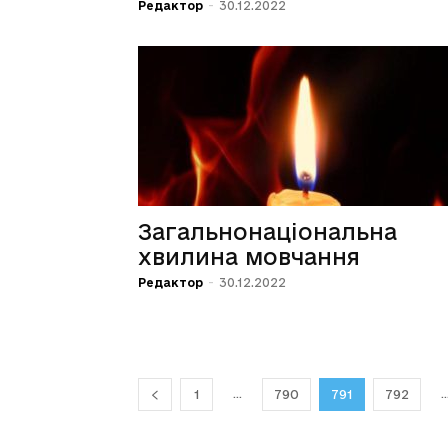
Редактор
-
30.12.2022
Загальнонаціональна
хвилина мовчання
Редактор
-
30.12.2022
...
..
1
790
791
792